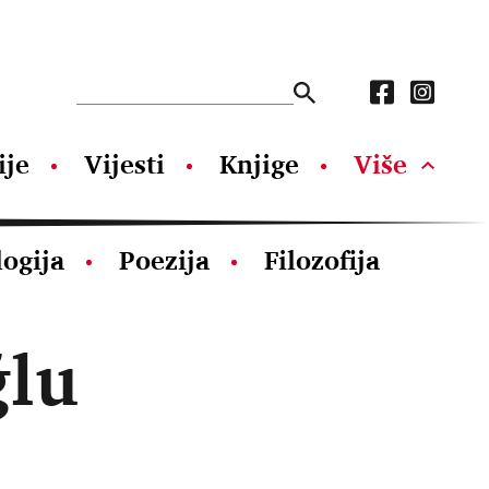
ije
Vijesti
Knjige
Više
logija
Poezija
Filozofija
ğlu