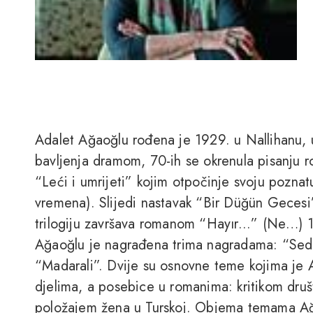
Adalet Ağaoğlu rođena je 1929. u Nallihanu, 
bavljenja dramom, 70-ih se okrenula pisanju ro
“Leći i umrijeti” kojim otpočinje svoju poznat
vremena). Slijedi nastavak “Bir Düğün Gecesi
trilogiju završava romanom “Hayır...” (Ne…) 1
Ağaoğlu je nagrađena trima nagradama: “Seda
“Madarali”. Dvije su osnovne teme kojima je 
djelima, a posebice u romanima: kritikom dru
položajem žena u Turskoj. Objema temama Ağ