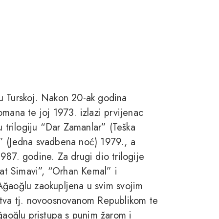
u Turskoj. Nakon 20-ak godina
mana te joj 1973. izlazi prvijenac
u trilogiju “Dar Zamanlar” (Teška
” (Jedna svadbena noć) 1979., a
987. godine. Za drugi dio trilogije
t Simavi”, “Orhan Kemal” i
Ağaoğlu zaokupljena u svim svojim
štva tj. novoosnovanom Republikom te
aoğlu pristupa s punim žarom i