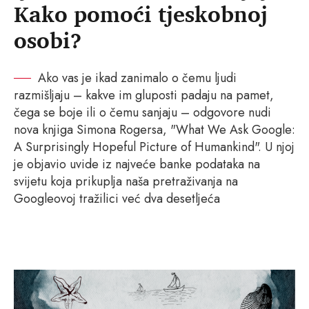
Kako pomoći tjeskobnoj
osobi?
Ako vas je ikad zanimalo o čemu ljudi
razmišljaju – kakve im gluposti padaju na pamet,
čega se boje ili o čemu sanjaju – odgovore nudi
nova knjiga Simona Rogersa, "What We Ask Google:
A Surprisingly Hopeful Picture of Humankind". U njoj
je objavio uvide iz najveće banke podataka na
svijetu koja prikuplja naša pretraživanja na
Googleovoj tražilici već dva desetljeća