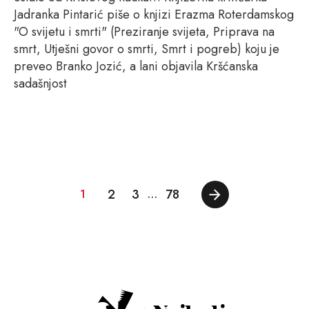
Jadranka Pintarić piše o knjizi Erazma Roterdamskog
"O svijetu i smrti" (Preziranje svijeta, Priprava na
smrt, Utješni govor o smrti, Smrt i pogreb) koju je
preveo Branko Jozić, a lani objavila Kršćanska
sadašnjost
2
3
78
1
…