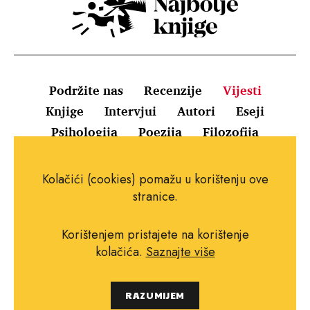
Podržite nas
Recenzije
Vijesti
Knjige
Intervjui
Autori
Eseji
Psihologija
Poezija
Filozofija
Uvjeti korištenja
Pravila o kolačićima
Kolačići (cookies) pomažu u korištenju ove
Pravila privatnosti
Impressum
Kontakt
stranice.
Korištenjem pristajete na korištenje
kolačića.
Saznajte više
Copyright © 2010.-2021. najboljeknjige.com.
RAZUMIJEM
Sva prava pridržana.