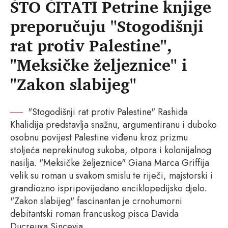
ŠTO ČITATI Petrine knjige
preporučuju "Stogodišnji
rat protiv Palestine",
"Meksičke željeznice" i
"Zakon slabijeg"
"Stogodišnji rat protiv Palestine" Rashida
Khalidija predstavlja snažnu, argumentiranu i duboko
osobnu povijest Palestine viđenu kroz prizmu
stoljeća neprekinutog sukoba, otpora i kolonijalnog
nasilja. "Meksičke željeznice" Giana Marca Griffija
velik su roman u svakom smislu te riječi, majstorski i
grandiozno ispripovijedano enciklopedijsko djelo.
"Zakon slabijeg" fascinantan je crnohumorni
debitantski roman francuskog pisca Davida
Ducreuxa Sinceyja