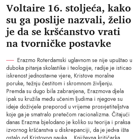
Voltaire 16. stoljeća, kako
su ga poslije nazvali, želio
je da se kršćanstvo vrati
na tvorničke postavke
Erazmo Roterdamski uglavnom se nije upuštao u
duboka pitanja skolastike i teologije, radije je isticao
iskrenost jednostavne vjere, Kristove moralne
poruke, težnju čestitom i skromnom življenju.
Premda su dugo bila zabranjena, Erazmova djela
ipak su kružila među učenim ljudima i njegove su
ideje doživjele preporod u vrijeme prosvjetiteljstva
koje ga je smatralo pretečom racionalizma. Čitajući
danas Erazma bjelodano je koliko su teorija i praksa
izvornog kršćanstva u diskrepanciji, da je jedva išta
ostalo od Kristovog nauka… Književna kritičarka