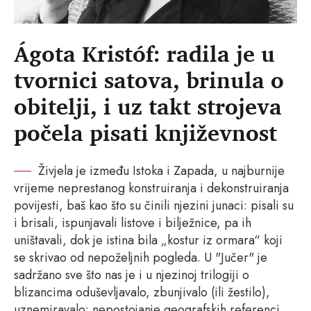
Ágota Kristóf: radila je u
tvornici satova, brinula o
obitelji, i uz takt strojeva
počela pisati književnost
Živjela je između Istoka i Zapada, u najburnije
vrijeme neprestanog konstruiranja i dekonstruiranja
povijesti, baš kao što su činili njezini junaci: pisali su
i brisali, ispunjavali listove i bilježnice, pa ih
uništavali, dok je istina bila „kostur iz ormara“ koji
se skrivao od nepoželjnih pogleda. U "Jučer" je
sadržano sve što nas je i u njezinoj trilogiji o
blizancima oduševljavalo, zbunjivalo (ili žestilo),
uznemiravalo: nepostojanje geografskih referenci,