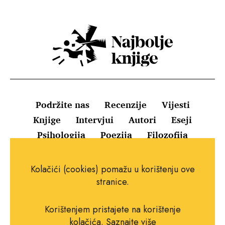
Podržite nas
Recenzije
Vijesti
Knjige
Intervjui
Autori
Eseji
Psihologija
Poezija
Filozofija
Uvjeti korištenja
Pravila o kolačićima
Kolačići (cookies) pomažu u korištenju ove
Pravila privatnosti
Impressum
Kontakt
stranice.
Korištenjem pristajete na korištenje
kolačića.
Saznajte više