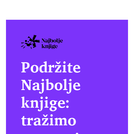
Podržite
Najbolje
knjige:
tražimo