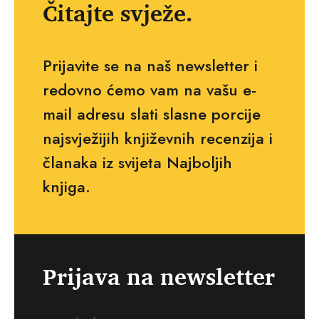
Čitajte svježe.
Prijavite se na naš newsletter i
redovno ćemo vam na vašu e-
mail adresu slati slasne porcije
najsvježijih književnih recenzija i
članaka iz svijeta Najboljih
knjiga.
Prijava na newsletter