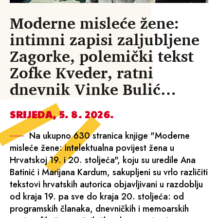
Moderne misleće žene:
intimni zapisi zaljubljene
Zagorke, polemički tekst
Zofke Kveder, ratni
dnevnik Vinke Bulić…
SRIJEDA, 5. 8. 2026.
Na ukupno 630 stranica knjige "Moderne
misleće žene: intelektualna povijest žena u
Hrvatskoj 19. i 20. stoljeća", koju su uredile Ana
Batinić i Marijana Kardum, sakupljeni su vrlo različiti
tekstovi hrvatskih autorica objavljivani u razdoblju
od kraja 19. pa sve do kraja 20. stoljeća: od
programskih članaka, dnevničkih i memoarskih