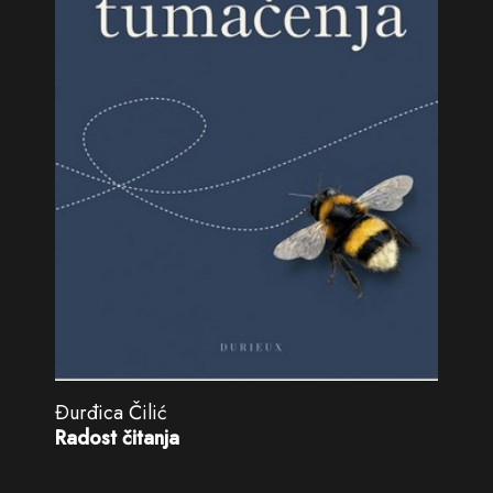
Ðurđica Čilić
Radost čitanja