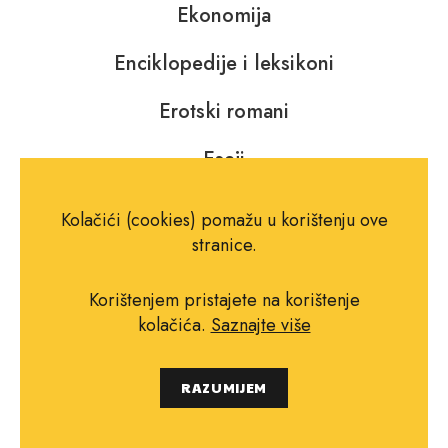
Ekonomija
Enciklopedije i leksikoni
Erotski romani
Eseji
Filozofija i religija
Kolačići (cookies) pomažu u korištenju ove
stranice.
Fotografija
Korištenjem pristajete na korištenje
Glazba, kazalište i film
kolačića.
Saznajte više
Horor, fantastika i SF
RAZUMIJEM
Jezik, rječnici i gramatike