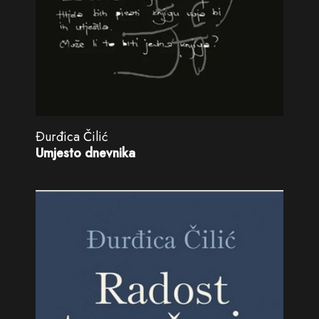
Ðurđica Čilić
Umjesto dnevnika