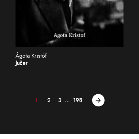
Ágota Kristóf
Jučer
2
3
198
1
…