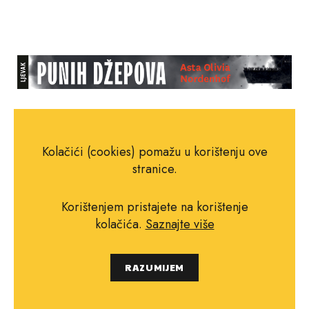
Kolačići (cookies) pomažu u korištenju ove
stranice.
Korištenjem pristajete na korištenje
kolačića.
Saznajte više
RAZUMIJEM
Podržite nas
Recenzije
Vijesti
Knjige
Intervjui
Autori
Eseji