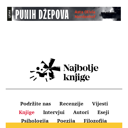
Podržite nas
Recenzije
Vijesti
Knjige
Intervjui
Autori
Eseji
Psihologija
Poezija
Filozofija