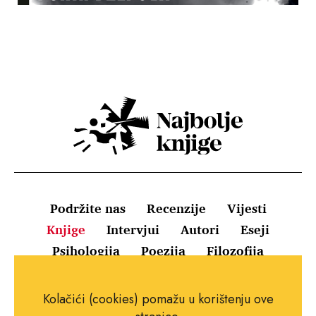
Podržite nas
Recenzije
Vijesti
Knjige
Intervjui
Autori
Eseji
Psihologija
Poezija
Filozofija
Uvjeti korištenja
Pravila o kolačićima
Kolačići (cookies) pomažu u korištenju ove
Pravila privatnosti
Impressum
Kontakt