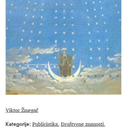
Viktor Žmegač
Publicistika
Društvene znanosti
Kategorije:
,
,