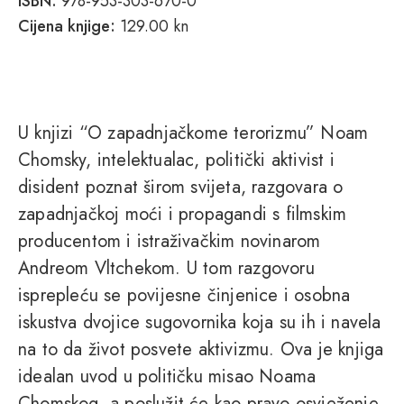
ISBN:
978-953-303-670-0
Cijena knjige:
129.00 kn
U knjizi “O zapadnjačkome terorizmu” Noam
Chomsky, intelektualac, politički aktivist i
disident poznat širom svijeta, razgovara o
zapadnjačkoj moći i propagandi s filmskim
producentom i istraživačkim novinarom
Andreom Vltchekom. U tom razgovoru
isprepleću se povijesne činjenice i osobna
iskustva dvojice sugovornika koja su ih i navela
na to da život posvete aktivizmu. Ova je knjiga
idealan uvod u političku misao Noama
Chomskog, a poslužit će kao pravo osvježenje