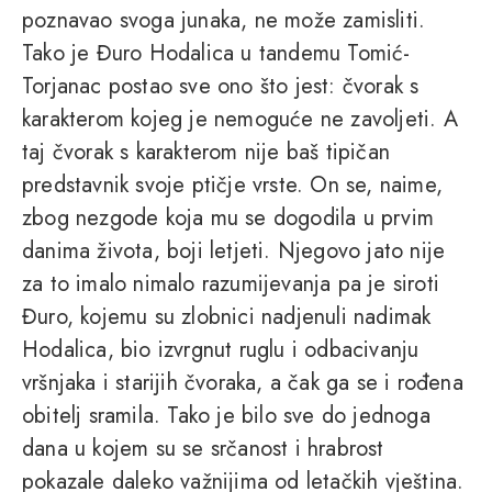
poznavao svoga junaka, ne može zamisliti.
Tako je Đuro Hodalica u tandemu Tomić-
Torjanac postao sve ono što jest: čvorak s
karakterom kojeg je nemoguće ne zavoljeti. A
taj čvorak s karakterom nije baš tipičan
predstavnik svoje ptičje vrste. On se, naime,
zbog nezgode koja mu se dogodila u prvim
danima života, boji letjeti. Njegovo jato nije
za to imalo nimalo razumijevanja pa je siroti
Đuro, kojemu su zlobnici nadjenuli nadimak
Hodalica, bio izvrgnut ruglu i odbacivanju
vršnjaka i starijih čvoraka, a čak ga se i rođena
obitelj sramila. Tako je bilo sve do jednoga
dana u kojem su se srčanost i hrabrost
pokazale daleko važnijima od letačkih vještina.