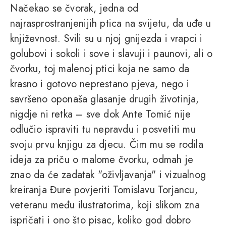
Načekao se čvorak, jedna od
najrasprostranjenijih ptica na svijetu, da uđe u
književnost. Svili su u njoj gnijezda i vrapci i
golubovi i sokoli i sove i slavuji i paunovi, ali o
čvorku, toj malenoj ptici koja ne samo da
krasno i gotovo neprestano pjeva, nego i
savršeno oponaša glasanje drugih životinja,
nigdje ni retka – sve dok Ante Tomić nije
odlučio ispraviti tu nepravdu i posvetiti mu
svoju prvu knjigu za djecu. Čim mu se rodila
ideja za priču o malome čvorku, odmah je
znao da će zadatak "oživljavanja" i vizualnog
kreiranja Đure povjeriti Tomislavu Torjancu,
veteranu među ilustratorima, koji slikom zna
ispričati i ono što pisac, koliko god dobro