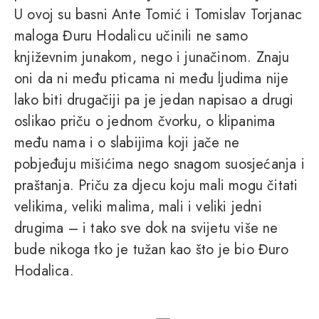
U ovoj su basni Ante Tomić i Tomislav Torjanac
maloga Đuru Hodalicu učinili ne samo
književnim junakom, nego i junačinom. Znaju
oni da ni među pticama ni među ljudima nije
lako biti drugačiji pa je jedan napisao a drugi
oslikao priču o jednom čvorku, o klipanima
među nama i o slabijima koji jače ne
pobjeđuju mišićima nego snagom suosjećanja i
praštanja. Priču za djecu koju mali mogu čitati
velikima, veliki malima, mali i veliki jedni
drugima – i tako sve dok na svijetu više ne
bude nikoga tko je tužan kao što je bio Đuro
Hodalica.