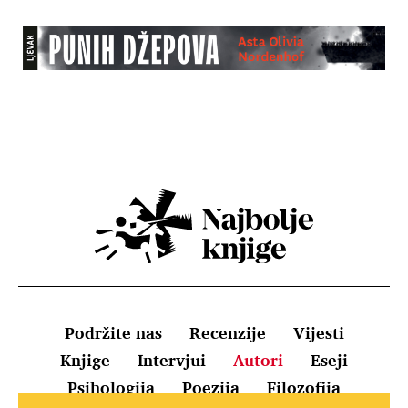
Podržite nas
Recenzije
Vijesti
Knjige
Intervjui
Autori
Eseji
Psihologija
Poezija
Filozofija