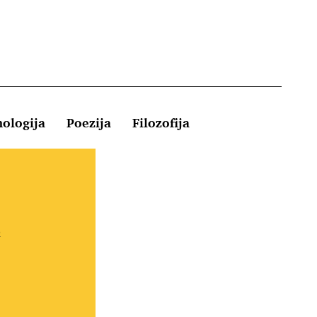
hologija
Poezija
Filozofija
Kontakt
e