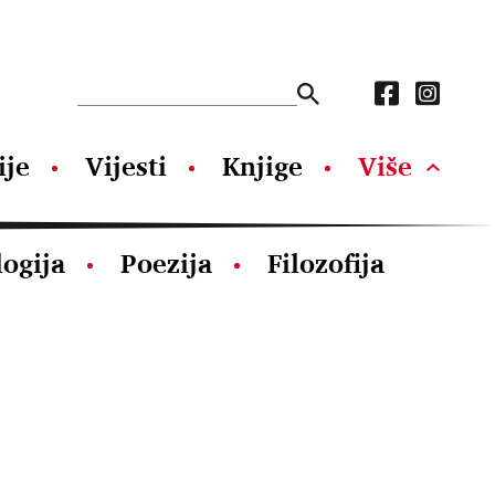
ije
Vijesti
Knjige
Više
logija
Poezija
Filozofija