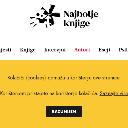
jesti
Knjige
Intervjui
Autori
Eseji
Psi
ištenja
Pravila o kolačićima
Pravila privatnosti
Impressum
Kolačići (cookies) pomažu u korištenju ove stranice.
Korištenjem pristajete na korištenje kolačića.
Saznajte viš
Copyright © 2010.-2021. najboljeknjige.com.
RAZUMIJEM
Sva prava pridržana.