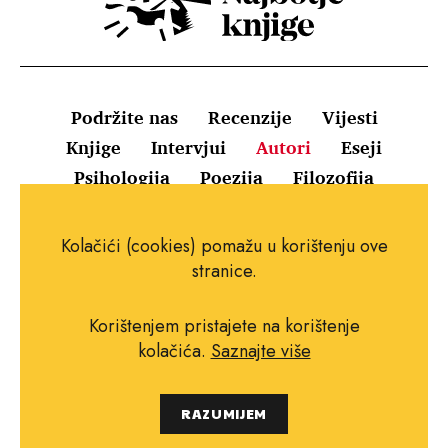
Podržite nas
Recenzije
Vijesti
Knjige
Intervjui
Autori
Eseji
Psihologija
Poezija
Filozofija
Uvjeti korištenja
Pravila o kolačićima
Kolačići (cookies) pomažu u korištenju ove
Pravila privatnosti
Impressum
Kontakt
stranice.
Korištenjem pristajete na korištenje
kolačića.
Saznajte više
Copyright © 2010.-2021. najboljeknjige.com.
RAZUMIJEM
Sva prava pridržana.