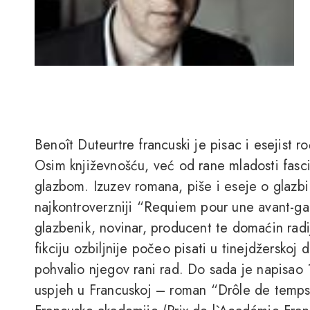
Benoît Duteurtre francuski je pisac i esejist
Osim književnošću, već od rane mladosti fasc
glazbom. Izuzev romana, piše i eseje o glazbi 
najkontroverzniji “Requiem pour une avant-ga
glazbenik, novinar, producent te domaćin radij
fikciju ozbiljnije počeo pisati u tinejdžerskoj
pohvalio njegov rani rad. Do sada je napisao 1
uspjeh u Francuskoj – roman “Drôle de temps