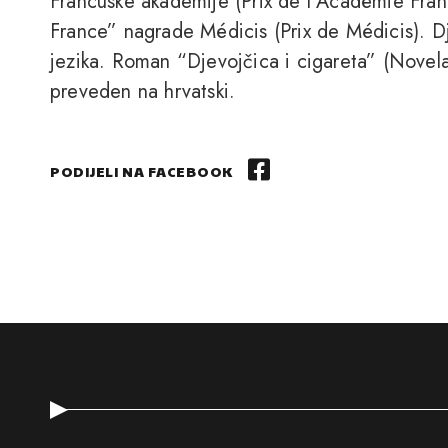
Francuske akademije (Prix de l`Académie Fra
France” nagrade Médicis (Prix de Médicis). D
jezika. Roman “Djevojčica i cigareta” (Novel
preveden na hrvatski.
PODIJELI NA FACEBOOK