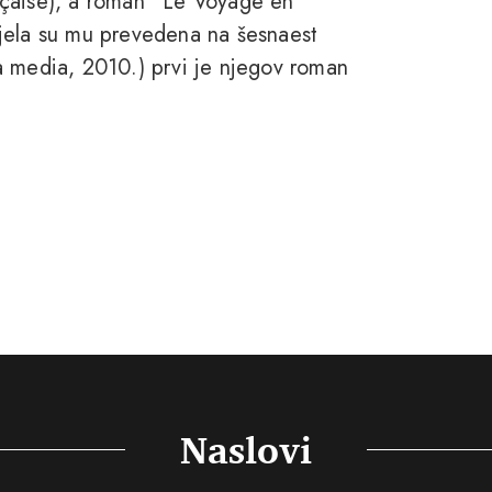
nçaise), a roman “Le Voyage en
jela su mu prevedena na šesnaest
a media, 2010.) prvi je njegov roman
Naslovi