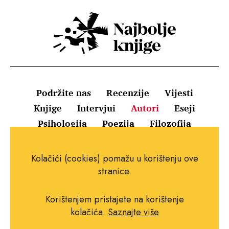
Podržite nas
Recenzije
Vijesti
Knjige
Intervjui
Autori
Eseji
Psihologija
Poezija
Filozofija
Uvjeti korištenja
Pravila o kolačićima
Kolačići (cookies) pomažu u korištenju ove
Pravila privatnosti
Impressum
Kontakt
stranice.
Korištenjem pristajete na korištenje
kolačića.
Saznajte više