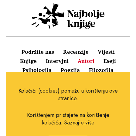
Podržite nas
Recenzije
Vijesti
Knjige
Intervjui
Autori
Eseji
Psihologija
Poezija
Filozofija
Uvjeti korištenja
Pravila o kolačićima
Kolačići (cookies) pomažu u korištenju ove
Pravila privatnosti
Impressum
Kontakt
stranice.
Korištenjem pristajete na korištenje
kolačića.
Saznajte više