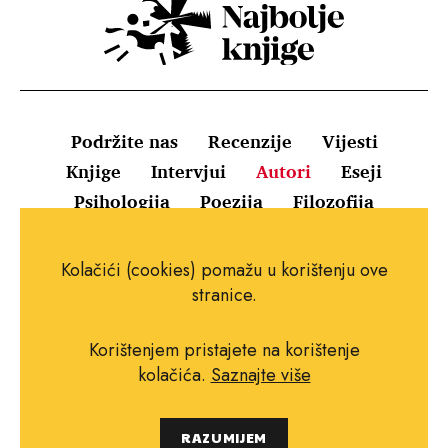
Podržite nas
Recenzije
Vijesti
Knjige
Intervjui
Autori
Eseji
Psihologija
Poezija
Filozofija
Uvjeti korištenja
Pravila o kolačićima
Kolačići (cookies) pomažu u korištenju ove
Pravila privatnosti
Impressum
Kontakt
stranice.
Korištenjem pristajete na korištenje
kolačića.
Saznajte više
Copyright © 2010.-2021. najboljeknjige.com.
RAZUMIJEM