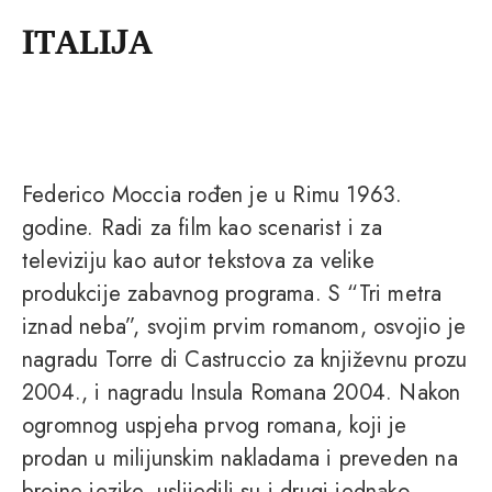
ITALIJA
Federico Moccia rođen je u Rimu 1963.
godine. Radi za film kao scenarist i za
televiziju kao autor tekstova za velike
produkcije zabavnog programa. S “Tri metra
iznad neba”, svojim prvim romanom, osvojio je
nagradu Torre di Castruccio za književnu prozu
2004., i nagradu Insula Romana 2004. Nakon
ogromnog uspjeha prvog romana, koji je
prodan u milijunskim nakladama i preveden na
brojne jezike, uslijedili su i drugi jednako