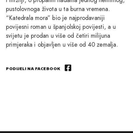
i mržnji, o propalim nadama jednog nemirnog,
pustolovnoga života u ta burna vremena.
“Katedrala mora” bio je najprodavaniji
povijesni roman u španjolskoj povijesti, a u
svijetu je prodan u više od četiri milijuna
primjeraka i objavljen u više od 40 zemalja.
PODIJELI NA FACEBOOK