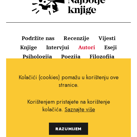
Podržite nas
Recenzije
Vijesti
Knjige
Intervjui
Autori
Eseji
Psihologija
Poezija
Filozofija
Uvjeti korištenja
Pravila o kolačićima
Kolačići (cookies) pomažu u korištenju ove
Pravila privatnosti
Impressum
Kontakt
stranice.
Korištenjem pristajete na korištenje
kolačića.
Saznajte više
Copyright © 2010.-2021. najboljeknjige.com.
RAZUMIJEM
Sva prava pridržana.