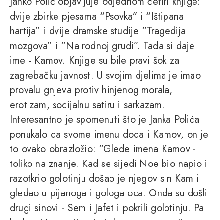
Janko Polić objavljuje odjednom četiri knjige:
dvije zbirke pjesama “Psovka” i “Ištipana
hartija” i dvije dramske studije “Tragedija
mozgova” i “Na rodnoj grudi”. Tada si daje
ime - Kamov. Knjige su bile pravi šok za
zagrebačku javnost. U svojim djelima je imao
provalu gnjeva protiv hinjenog morala,
erotizam, socijalnu satiru i sarkazam.
Interesantno je spomenuti što je Janka Polića
ponukalo da svome imenu doda i Kamov, on je
to ovako obrazložio: “Glede imena Kamov -
toliko na znanje. Kad se sijedi Noe bio napio i
razotkrio golotinju došao je njegov sin Kam i
gledao u pijanoga i gologa oca. Onda su došli
drugi sinovi - Sem i Jafet i pokrili golotinju. Pa