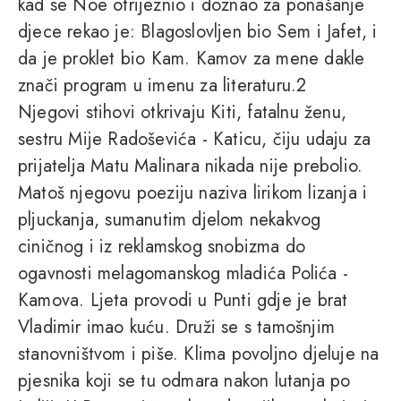
kad se Noe otrijeznio i doznao za ponašanje
djece rekao je: Blagoslovljen bio Sem i Jafet, i
da je proklet bio Kam. Kamov za mene dakle
znači program u imenu za literaturu.2
Njegovi stihovi otkrivaju Kiti, fatalnu ženu,
sestru Mije Radoševića - Katicu, čiju udaju za
prijatelja Matu Malinara nikada nije prebolio.
Matoš njegovu poeziju naziva lirikom lizanja i
pljuckanja, sumanutim djelom nekakvog
ciničnog i iz reklamskog snobizma do
ogavnosti melagomanskog mladića Polića -
Kamova. Ljeta provodi u Punti gdje je brat
Vladimir imao kuću. Druži se s tamošnjim
stanovništvom i piše. Klima povoljno djeluje na
pjesnika koji se tu odmara nakon lutanja po