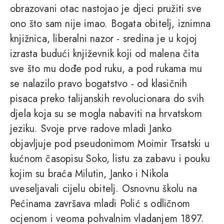
obrazovani otac nastojao je djeci pružiti sve
ono što sam nije imao. Bogata obitelj, iznimna
knjižnica, liberalni nazor - sredina je u kojoj
izrasta budući književnik koji od malena čita
sve što mu dođe pod ruku, a pod rukama mu
se nalazilo pravo bogatstvo - od klasičnih
pisaca preko talijanskih revolucionara do svih
djela koja su se mogla nabaviti na hrvatskom
jeziku. Svoje prve radove mladi Janko
objavljuje pod pseudonimom Moimir Trsatski u
kućnom časopisu Soko, listu za zabavu i pouku
kojim su braća Milutin, Janko i Nikola
uveseljavali cijelu obitelj. Osnovnu školu na
Pećinama završava mladi Polić s odličnom
ocjenom i veoma pohvalnim vladanjem 1897.