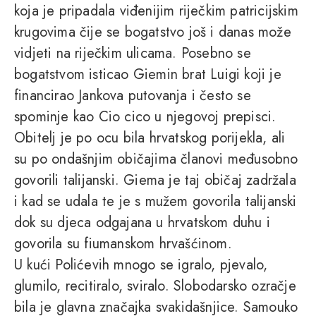
koja je pripadala viđenijim riječkim patricijskim
krugovima čije se bogatstvo još i danas može
vidjeti na riječkim ulicama. Posebno se
bogatstvom isticao Giemin brat Luigi koji je
financirao Jankova putovanja i često se
spominje kao Cio cico u njegovoj prepisci.
Obitelj je po ocu bila hrvatskog porijekla, ali
su po ondašnjim običajima članovi međusobno
govorili talijanski. Giema je taj običaj zadržala
i kad se udala te je s mužem govorila talijanski
dok su djeca odgajana u hrvatskom duhu i
govorila su fiumanskom hrvašćinom.
U kući Polićevih mnogo se igralo, pjevalo,
glumilo, recitiralo, sviralo. Slobodarsko ozračje
bila je glavna značajka svakidašnjice. Samouko