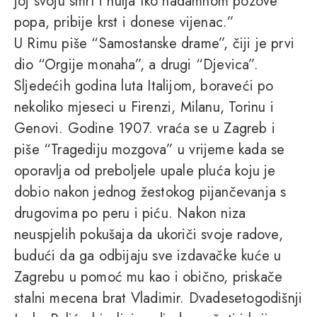
joj svoju smrt i hulja tko nadamnom pozove
popa, pribije krst i donese vijenac.”
U Rimu piše “Samostanske drame”, čiji je prvi
dio “Orgije monaha”, a drugi “Djevica”.
Sljedećih godina luta Italijom, boraveći po
nekoliko mjeseci u Firenzi, Milanu, Torinu i
Genovi. Godine 1907. vraća se u Zagreb i
piše “Tragediju mozgova” u vrijeme kada se
oporavlja od preboljele upale pluća koju je
dobio nakon jednog žestokog pijančevanja s
drugovima po peru i piću. Nakon niza
neuspjelih pokušaja da ukoriči svoje radove,
budući da ga odbijaju sve izdavačke kuće u
Zagrebu u pomoć mu kao i obično, priskače
stalni mecena brat Vladimir. Dvadesetogodišnji