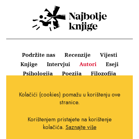
Podržite nas
Recenzije
Vijesti
Knjige
Intervjui
Autori
Eseji
Psihologija
Poezija
Filozofija
Uvjeti korištenja
Pravila o kolačićima
Kolačići (cookies) pomažu u korištenju ove
Pravila privatnosti
Impressum
Kontakt
stranice.
Korištenjem pristajete na korištenje
kolačića.
Saznajte više