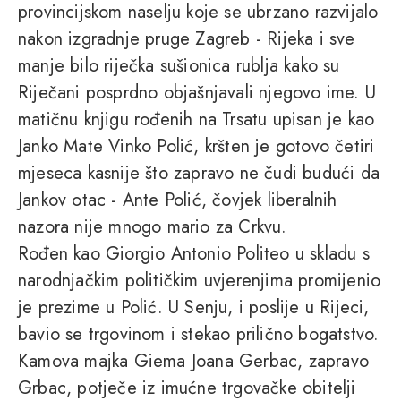
provincijskom naselju koje se ubrzano razvijalo
nakon izgradnje pruge Zagreb - Rijeka i sve
manje bilo riječka sušionica rublja kako su
Riječani posprdno objašnjavali njegovo ime. U
matičnu knjigu rođenih na Trsatu upisan je kao
Janko Mate Vinko Polić, kršten je gotovo četiri
mjeseca kasnije što zapravo ne čudi budući da
Jankov otac - Ante Polić, čovjek liberalnih
nazora nije mnogo mario za Crkvu.
Rođen kao Giorgio Antonio Politeo u skladu s
narodnjačkim političkim uvjerenjima promijenio
je prezime u Polić. U Senju, i poslije u Rijeci,
bavio se trgovinom i stekao prilično bogatstvo.
Kamova majka Giema Joana Gerbac, zapravo
Grbac, potječe iz imućne trgovačke obitelji