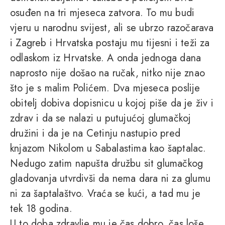
osuđen na tri mjeseca zatvora. To mu budi
vjeru u narodnu svijest, ali se ubrzo razočarava
i Zagreb i Hrvatska postaju mu tijesni i teži za
odlaskom iz Hrvatske. A onda jednoga dana
naprosto nije došao na ručak, nitko nije znao
što je s malim Polićem. Dva mjeseca poslije
obitelj dobiva dopisnicu u kojoj piše da je živ i
zdrav i da se nalazi u putujućoj glumačkoj
družini i da je na Cetinju nastupio pred
knjazom Nikolom u Sabalastima kao šaptalac.
Nedugo zatim napušta družbu sit glumačkog
gladovanja utvrdivši da nema dara ni za glumu
ni za šaptalaštvo. Vraća se kući, a tad mu je
tek 18 godina.
U to doba zdravlje mu je čas dobro, čas loše.