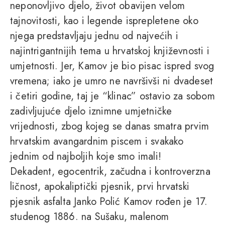
neponovljivo djelo, život obavijen velom
tajnovitosti, kao i legende isprepletene oko
njega predstavljaju jednu od najvećih i
najintrigantnijih tema u hrvatskoj književnosti i
umjetnosti. Jer, Kamov je bio pisac ispred svog
vremena; iako je umro ne navršivši ni dvadeset
i četiri godine, taj je “klinac” ostavio za sobom
zadivljujuće djelo iznimne umjetničke
vrijednosti, zbog kojeg se danas smatra prvim
hrvatskim avangardnim piscem i svakako
jednim od najboljih koje smo imali!
Dekadent, egocentrik, začudna i kontroverzna
ličnost, apokaliptički pjesnik, prvi hrvatski
pjesnik asfalta Janko Polić Kamov rođen je 17.
studenog 1886. na Sušaku, malenom