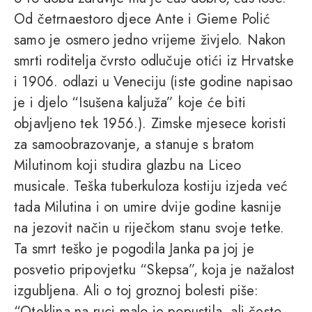
Od četrnaestoro djece Ante i Gieme Polić
samo je osmero jedno vrijeme živjelo. Nakon
smrti roditelja čvrsto odlučuje otići iz Hrvatske
i 1906. odlazi u Veneciju (iste godine napisao
je i djelo “Isušena kaljuža” koje će biti
objavljeno tek 1956.). Zimske mjesece koristi
za samoobrazovanje, a stanuje s bratom
Milutinom koji studira glazbu na Liceo
musicale. Teška tuberkuloza kostiju izjeda već
tada Milutina i on umire dvije godine kasnije
na jezovit način u riječkom stanu svoje tetke.
Ta smrt teško je pogodila Janka pa joj je
posvetio pripovjetku “Skepsa”, koja je nažalost
izgubljena. Ali o toj groznoj bolesti piše:
“Oteklina na ruci malo je popustila, ali često