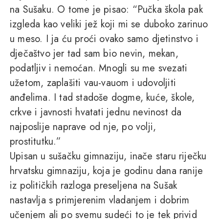
na Sušaku. O tome je pisao: “Pučka škola pak
izgleda kao veliki jež koji mi se duboko zarinuo
u meso. I ja ću proći ovako samo djetinstvo i
dječaštvo jer tad sam bio nevin, mekan,
podatljiv i nemoćan. Mnogli su me svezati
užetom, zaplašiti vau-vauom i udovoljiti
anđelima. I tad stadoše dogme, kuće, škole,
crkve i javnosti hvatati jednu nevinost da
najposlije naprave od nje, po volji,
prostitutku.”
Upisan u sušačku gimnaziju, inače staru riječku
hrvatsku gimnaziju, koja je godinu dana ranije
iz političkih razloga preseljena na Sušak
nastavlja s primjerenim vladanjem i dobrim
učenjem ali po svemu sudeći to je tek privid