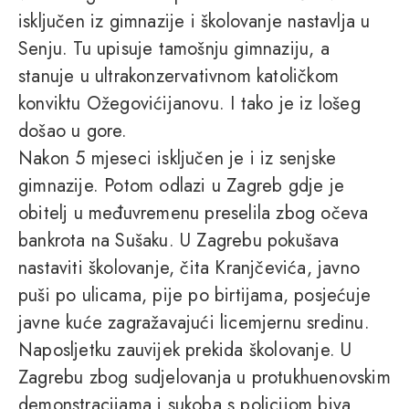
isključen iz gimnazije i školovanje nastavlja u
Senju. Tu upisuje tamošnju gimnaziju, a
stanuje u ultrakonzervativnom katoličkom
konviktu Ožegovićijanovu. I tako je iz lošeg
došao u gore.
Nakon 5 mjeseci isključen je i iz senjske
gimnazije. Potom odlazi u Zagreb gdje je
obitelj u međuvremenu preselila zbog očeva
bankrota na Sušaku. U Zagrebu pokušava
nastaviti školovanje, čita Kranjčevića, javno
puši po ulicama, pije po birtijama, posjećuje
javne kuće zagražavajući licemjernu sredinu.
Naposljetku zauvijek prekida školovanje. U
Zagrebu zbog sudjelovanja u protukhuenovskim
demonstracijama i sukoba s policijom biva