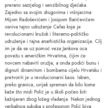
prerano sazrjelog i senzibilnog dječaka.
Zajedno sa svojim drugovima i vršnjacima
Mijom Radoševićem i Josipom Baričevićem
osniva tajno udruženje Cefas koje je
revolucionarni kružok i literarno-političko
udruženje i tajna anarhistička organizacija. Cilj
im je da se uz pomoć veza Jankova oca
povežu s američkim Hrvatima, čijim će
novcem nabaviti oružje, a onda podići bunu i
dignuti dinamitom i bombama cijelu Hrvatsku i
pretvoriti je u revolucionarni kaos. Iskren,
preko granica, uvijek spreman da bilo kome
kaže što misli Polić je u školi počeo biti
kažnjavan zbog lošeg vladanja. Nakon jednog
verbalnog sukoba s profesorom Polić biva