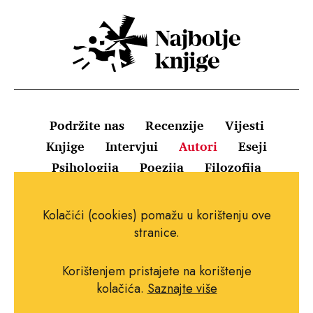
Podržite nas
Recenzije
Vijesti
Knjige
Intervjui
Autori
Eseji
Psihologija
Poezija
Filozofija
Uvjeti korištenja
Pravila o kolačićima
Kolačići (cookies) pomažu u korištenju ove
Pravila privatnosti
Impressum
Kontakt
stranice.
Korištenjem pristajete na korištenje
kolačića.
Saznajte više