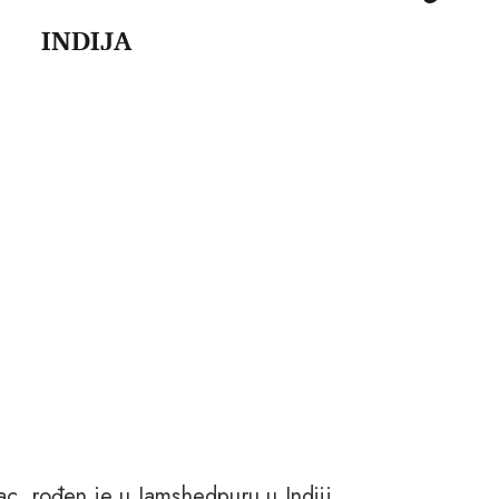
INDIJA
c, rođen je u Jamshedpuru u Indiji.