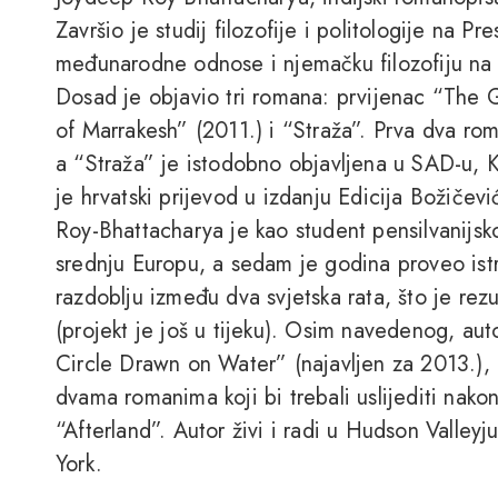
Završio je studij filozofije i politologije na P
međunarodne odnose i njemačku filozofiju na 
Dosad je objavio tri romana: prvijenac “The G
of Marrakesh” (2011.) i “Straža”. Prva dva ro
a “Straža” je istodobno objavljena u SAD-u, Kan
je hrvatski prijevod u izdanju Edicija Božičević
Roy-Bhattacharya je kao student pensilvanijsko
srednju Europu, a sedam je godina proveo istr
razdoblju između dva svjetska rata, što je rez
(projekt je još u tijeku). Osim navedenog, au
Circle Drawn on Water” (najavljen za 2013.), 
dvama romanima koji bi trebali uslijediti nak
“Afterland”. Autor živi i radi u Hudson Valley
York.