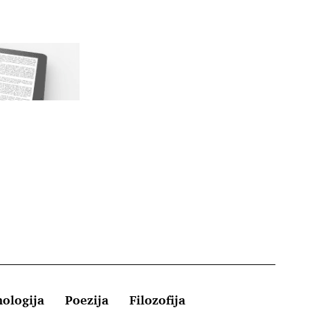
hologija
Poezija
Filozofija