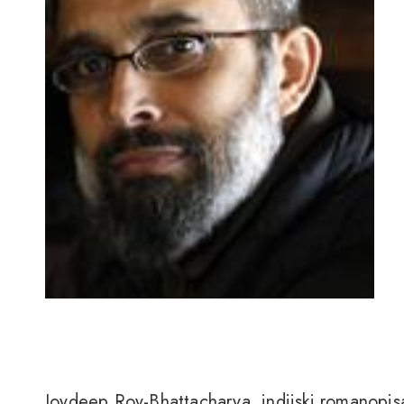
Joydeep Roy-Bhattacharya, indijski romanopisa