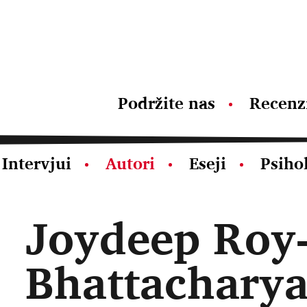
Podržite nas
Recenz
Intervjui
Autori
Eseji
Psiho
Joydeep Roy
Bhattachary