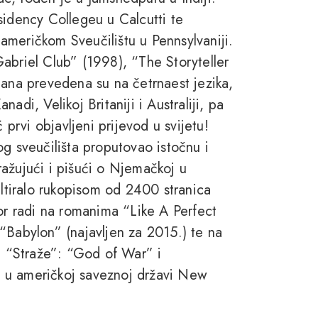
residency Collegeu u Calcutti te
američkom Sveučilištu u Pennsylvaniji.
abriel Club” (1998), “The Storyteller
mana prevedena su na četrnaest jezika,
adi, Velikoj Britaniji i Australiji, pa
 prvi objavljeni prijevod u svijetu!
g sveučilišta proputovao istočnu i
ažujući i pišući o Njemačkoj u
ultiralo rukopisom od 2400 stranica
tor radi na romanima “Like A Perfect
“Babylon” (najavljen za 2015.) te na
on “Straže”: “God of War” i
ju u američkoj saveznoj državi New