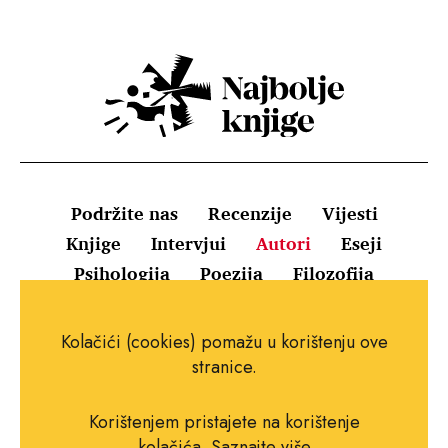
Podržite nas
Recenzije
Vijesti
Knjige
Intervjui
Autori
Eseji
Psihologija
Poezija
Filozofija
Uvjeti korištenja
Pravila o kolačićima
Kolačići (cookies) pomažu u korištenju ove
Pravila privatnosti
Impressum
Kontakt
stranice.
Korištenjem pristajete na korištenje
kolačića.
Saznajte više