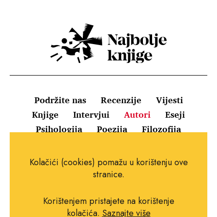
Podržite nas
Recenzije
Vijesti
Knjige
Intervjui
Autori
Eseji
Psihologija
Poezija
Filozofija
Uvjeti korištenja
Pravila o kolačićima
Kolačići (cookies) pomažu u korištenju ove
Pravila privatnosti
Impressum
Kontakt
stranice.
Korištenjem pristajete na korištenje
kolačića.
Saznajte više