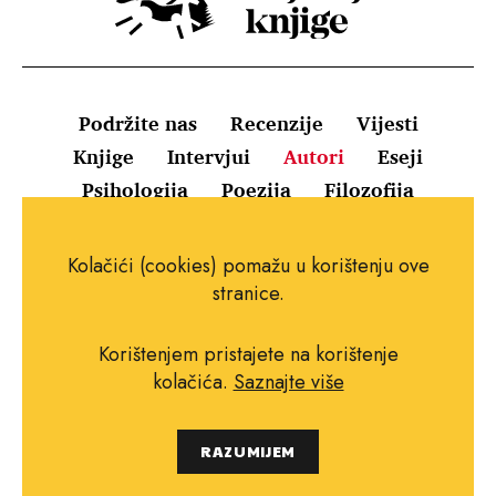
Podržite nas
Recenzije
Vijesti
Knjige
Intervjui
Autori
Eseji
Psihologija
Poezija
Filozofija
Uvjeti korištenja
Pravila o kolačićima
Kolačići (cookies) pomažu u korištenju ove
Pravila privatnosti
Impressum
Kontakt
stranice.
Korištenjem pristajete na korištenje
kolačića.
Saznajte više
Copyright © 2010.-2021. najboljeknjige.com.
RAZUMIJEM
Sva prava pridržana.