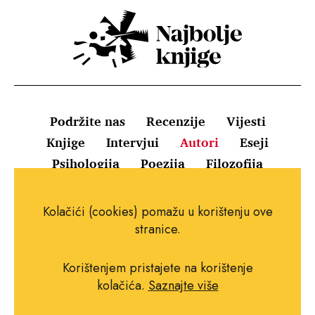
Podržite nas
Recenzije
Vijesti
Knjige
Intervjui
Autori
Eseji
Psihologija
Poezija
Filozofija
Uvjeti korištenja
Pravila o kolačićima
Kolačići (cookies) pomažu u korištenju ove
Pravila privatnosti
Impressum
Kontakt
stranice.
Korištenjem pristajete na korištenje
kolačića.
Saznajte više