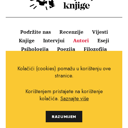
Podržite nas
Recenzije
Vijesti
Knjige
Intervjui
Autori
Eseji
Psihologija
Poezija
Filozofija
Uvjeti korištenja
Pravila o kolačićima
Kolačići (cookies) pomažu u korištenju ove
Pravila privatnosti
Impressum
Kontakt
stranice.
Korištenjem pristajete na korištenje
kolačića.
Saznajte više
Copyright © 2010.-2021. najboljeknjige.com.
RAZUMIJEM
Sva prava pridržana.