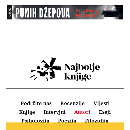
Podržite nas
Recenzije
Vijesti
Knjige
Intervjui
Autori
Eseji
Psihologija
Poezija
Filozofija