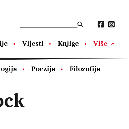
ije
Vijesti
Knjige
Više
logija
Poezija
Filozofija
ock