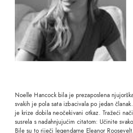
Noelle Hancock bila je prezaposlena njujorška b
svakih je pola sata izbacivala po jedan članak
je krize dobila neočekivani otkaz. Tražeći nač
susrela s nadahnjujućim citatom: Učinite svako
Bile su to riječi legendarne Eleanor Roosevel