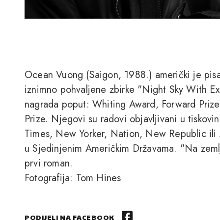
Ocean Vuong (Saigon, 1988.) američki je pisa
iznimno pohvaljene zbirke "Night Sky With Exi
nagrada poput: Whiting Award, Forward Prize fo
Prize. Njegovi su radovi objavljivani u tiskov
Times, New Yorker, Nation, New Republic ili A
u Sjedinjenim Američkim Državama. "Na zemlj
prvi roman.
Fotografija: Tom Hines
PODIJELI NA FACEBOOK