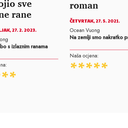
ojio sve
roman
zne rane
ČETVRTAK, 27. 5. 2021.
Ocean Vuong
AK, 27. 2. 2023.
Na zemlji smo nakratko p
ong
bo s izlaznim ranama
Naša ocjena:
na: