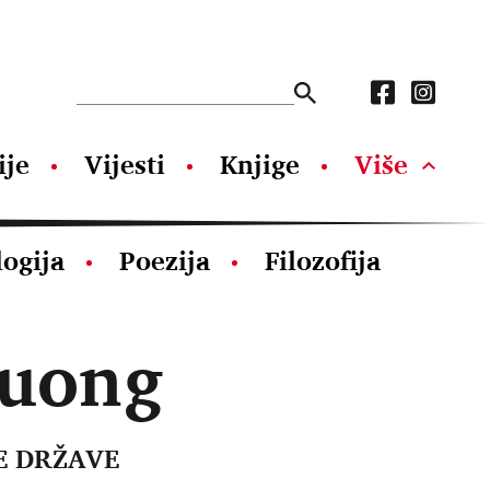
ije
Vijesti
Knjige
Više
logija
Poezija
Filozofija
uong
E DRŽAVE