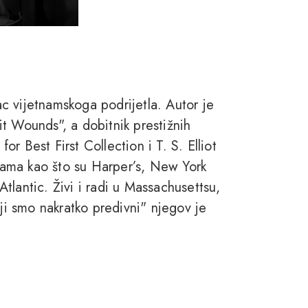
c vijetnamskoga podrijetla. Autor je
t Wounds", a dobitnik prestižnih
r Best First Collection i T. S. Elliot
inama kao što su Harper’s, New York
tlantic. Živi i radi u Massachusettsu,
i smo nakratko predivni" njegov je