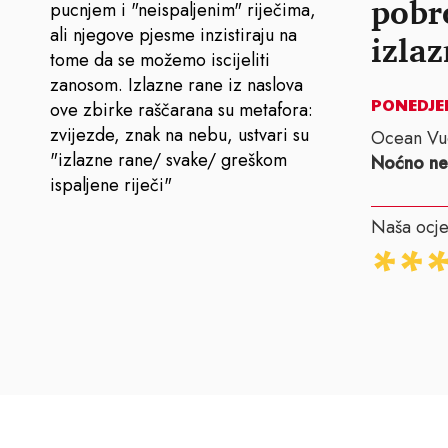
pobr
pucnjem i "neispaljenim" riječima,
ali njegove pjesme inzistiraju na
izla
tome da se možemo iscijeliti
zanosom. Izlazne rane iz naslova
PONEDJELJ
ove zbirke raščarana su metafora:
zvijezde, znak na nebu, ustvari su
Ocean Vu
"izlazne rane/ svake/ greškom
Noćno ne
ispaljene riječi"
Naša ocje