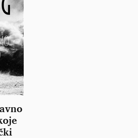
bavno
koje
čki