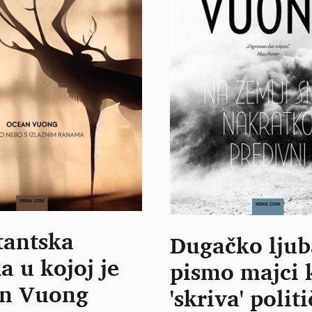
tantska
Dugačko lju
a u kojoj je
pismo majci 
n Vuong
'skriva' politi