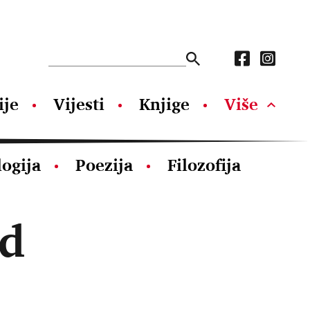
ije
Vijesti
Knjige
Više
logija
Poezija
Filozofija
yd