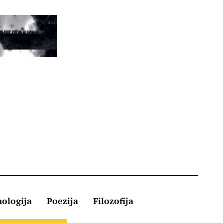
hologija
Poezija
Filozofija