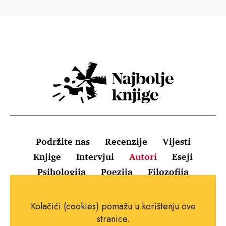
Podržite nas
Recenzije
Vijesti
Knjige
Intervjui
Autori
Eseji
Psihologija
Poezija
Filozofija
Uvjeti korištenja
Pravila o kolačićima
Kolačići (cookies) pomažu u korištenju ove
Pravila privatnosti
Impressum
Kontakt
stranice.