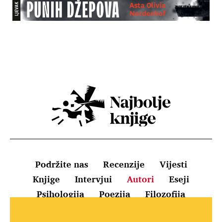
Podržite nas
Recenzije
Vijesti
Knjige
Intervjui
Autori
Eseji
Psihologija
Poezija
Filozofija