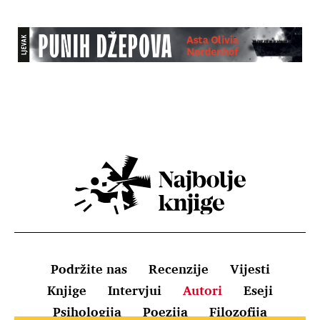
Podržite nas
Recenzije
Vijesti
Knjige
Intervjui
Autori
Eseji
Psihologija
Poezija
Filozofija