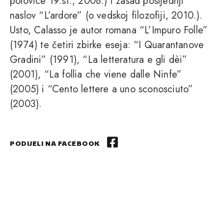
polovice 19.st., 2008.) i zasad posljednji
naslov “L’ardore” (o vedskoj filozofiji, 2010.).
Usto, Calasso je autor romana “L’Impuro Folle”
(1974) te četiri zbirke eseja: “I Quarantanove
Gradini” (1991), “La letteratura e gli dèi”
(2001), “La follia che viene dalle Ninfe”
(2005) i “Cento lettere a uno sconosciuto”
(2003).
PODIJELI NA FACEBOOK