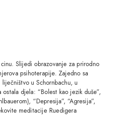
inu. Slijedi obrazovanje za prirodno
smjerova psihoterapije. Zajedno sa
liječništvo u Schornbachu, u
ostala djela: “Bolest kao jezik duše”,
hlbauerom), “Depresija”, “Agresija”,
jekovite meditacije Ruedigera