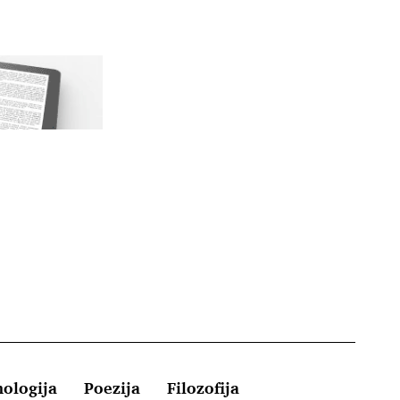
hologija
Poezija
Filozofija