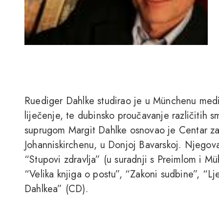
Ruediger Dahlke studirao je u Münchenu medic
liječenje, te dubinsko proučavanje različitih 
suprugom Margit Dahlke osnovao je Centar za 
Johanniskirchenu, u Donjoj Bavarskoj. Njegova 
“Stupovi zdravlja” (u suradnji s Preimlom i Mü
“Velika knjiga o postu”, “Zakoni sudbine”, “L
Dahlkea” (CD).