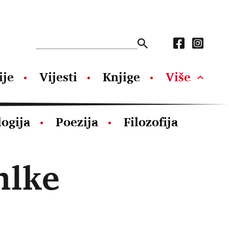
ije
Vijesti
Knjige
Više
logija
Poezija
Filozofija
hlke