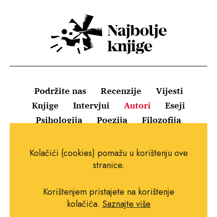
Podržite nas
Recenzije
Vijesti
Knjige
Intervjui
Autori
Eseji
Psihologija
Poezija
Filozofija
Uvjeti korištenja
Pravila o kolačićima
Kolačići (cookies) pomažu u korištenju ove
Pravila privatnosti
Impressum
Kontakt
stranice.
Korištenjem pristajete na korištenje
kolačića.
Saznajte više