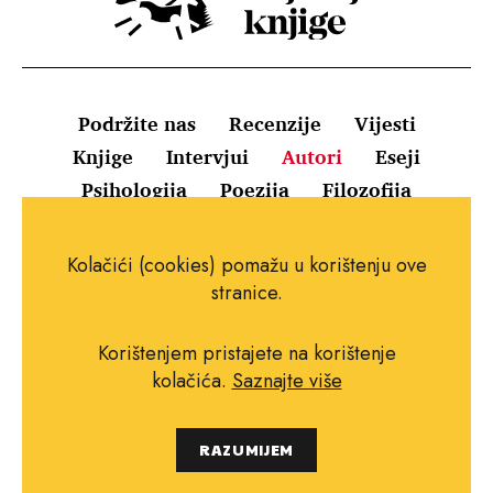
Podržite nas
Recenzije
Vijesti
Knjige
Intervjui
Autori
Eseji
Psihologija
Poezija
Filozofija
Uvjeti korištenja
Pravila o kolačićima
Kolačići (cookies) pomažu u korištenju ove
Pravila privatnosti
Impressum
Kontakt
stranice.
Korištenjem pristajete na korištenje
kolačića.
Saznajte više
Copyright © 2010.-2021. najboljeknjige.com.
RAZUMIJEM
Sva prava pridržana.