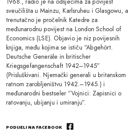
1968., radio je na odsjecima za povijest
sveučilišta u Mainzu, Karlsruheu i Glasgowu, a
trenutačno je pročelnik Katedre za
međunarodnu povijest na London School of
Economics (LSE). Objavio je niz povijesnih
knjiga, među kojima se ističu “Abgehört.
Deutsche Generäle in britischer
Kriegsgefangenschaft 1942–1945”
(Prisluškivani. Njemački generali u britanskom
ratnom zarobljeništvu 1942.–1945.) i
međunarodni bestseler “Vojnici: Zapisnici o
ratovanju, ubijanju i umiranju”.
PODIJELI NA FACEBOOK