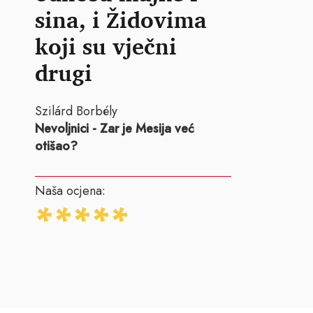
sina, i Židovima
koji su vječni
drugi
Szilárd Borbély
Nevoljnici - Zar je Mesija već
otišao?
Naša ocjena: