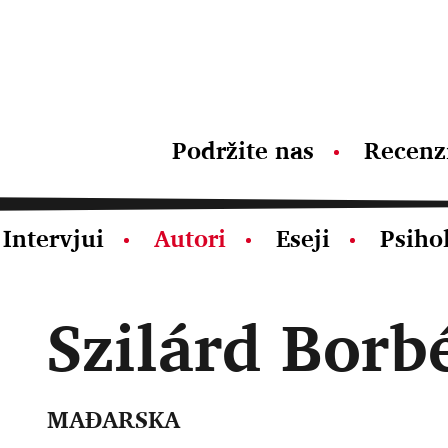
Podržite nas
Recenz
Intervjui
Autori
Eseji
Psiho
Szilárd Borb
MAĐARSKA