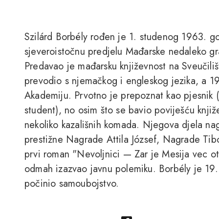
Szilárd Borbély rođen je 1. studenog 1963. g
sjeveroistočnu predjelu Mađarske nedaleko gr
Predavao je mađarsku književnost na Sveučili
prevodio s njemačkog i engleskog jezika, a 1
Akademiju. Prvotno je prepoznat kao pjesnik (
student), no osim što se bavio poviješću knjiže
nekoliko kazališnih komada. Njegova djela na
prestižne Nagrade Attila József, Nagrade Tib
prvi roman "Nevoljnici — Zar je Mesija vec o
odmah izazvao javnu polemiku. Borbély je 19
počinio samoubojstvo.