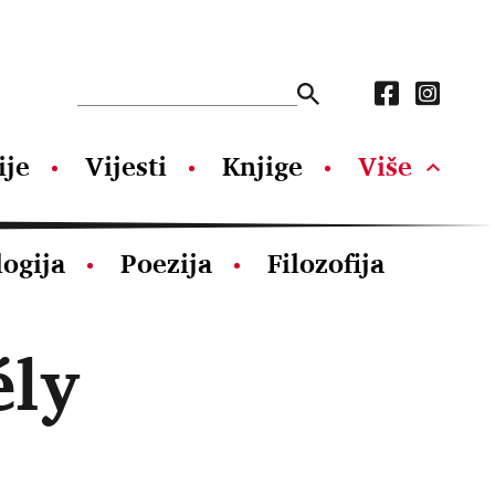
ije
Vijesti
Knjige
Više
logija
Poezija
Filozofija
ély