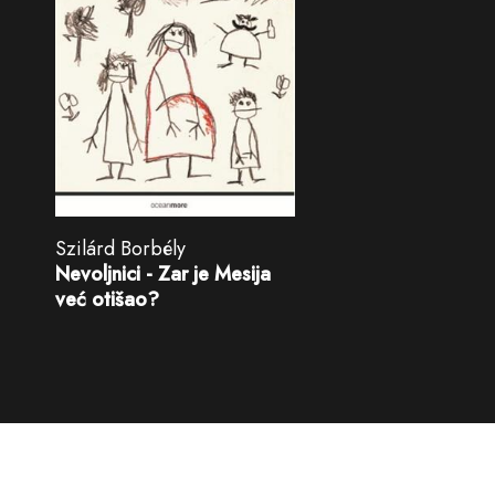
Szilárd Borbély
Nevoljnici - Zar je Mesija
već otišao?