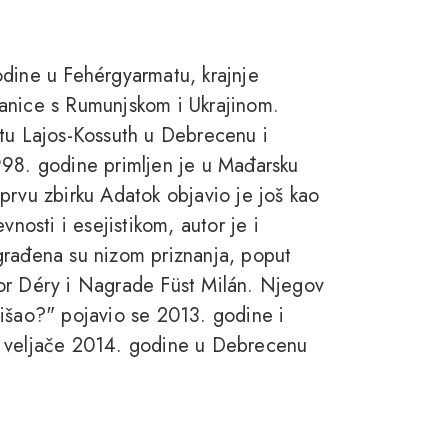
odine u Fehérgyarmatu, krajnje
anice s Rumunjskom i Ukrajinom.
štu Lajos-Kossuth u Debrecenu i
998. godine primljen je u Mađarsku
prvu zbirku Adatok objavio je još kao
vnosti i esejistikom, autor je i
građena su nizom priznanja, poput
or Déry i Nagrade Füst Milán. Njegov
tišao?" pojavio se 2013. godine i
. veljače 2014. godine u Debrecenu