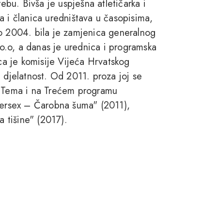
rebu. Bivša je uspješna atletičarka i
a i članica uredništava u časopisima,
Do 2004. bila je zamjenica generalnog
d.o.o, a danas je urednica i programska
ica je komisije Vijeća Hrvatskog
 djelatnost. Od 2011. proza joj se
u Tema i na Trećem programu
ybersex – Čarobna šuma" (2011),
a tišine" (2017).