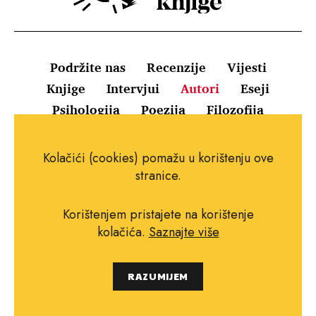
Podržite nas
Recenzije
Vijesti
Knjige
Intervjui
Autori
Eseji
Psihologija
Poezija
Filozofija
Uvjeti korištenja
Pravila o kolačićima
Kolačići (cookies) pomažu u korištenju ove
Pravila privatnosti
Impressum
Kontakt
stranice.
Korištenjem pristajete na korištenje
kolačića.
Saznajte više
Copyright © 2010.-2021. najboljeknjige.com.
RAZUMIJEM
Sva prava pridržana.