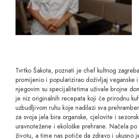
Tvrtko Šakota, poznati je chef kultnog zagreb
promijenio i popularizirao doživljaj veganske
njegovim su specijalitetima uživale brojne d
je niz originalnih recepata koji će prirodnu ku
uzbudljivom ruhu koje nadilazi sva prehramben
za svoja jela bira organske, cjelovite i sezons
uravnotežene i ekološke prehrane. Načela po k
životu, a time nas potiče da zdravo i ukusno