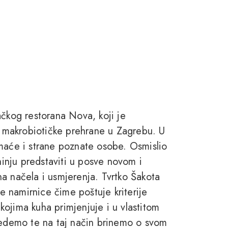
ačkog restorana Nova, koji je
 i makrobiotičke prehrane u Zagrebu. U
omaće i strane poznate osobe. Osmislio
hinju predstaviti u posve novom i
a načela i usmjerenja. Tvrtko Šakota
ke namirnice čime poštuje kriterije
ojima kuha primjenjuje i u vlastitom
 jedemo te na taj način brinemo o svom