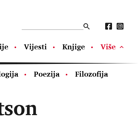
ije
Vijesti
Knjige
Više
logija
Poezija
Filozofija
tson