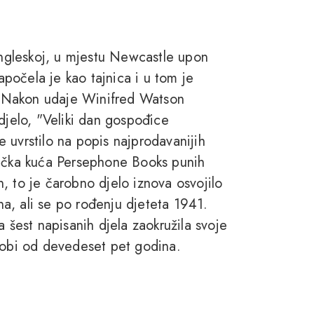
ngleskoj, u mjestu Newcastle upon
započela je kao tajnica i u tom je
". Nakon udaje Winifred Watson
djelo, "Veliki dan gospođice
 uvrstilo na popis najprodavanijih
nička kuća Persephone Books punih
, to je čarobno djelo iznova osvojilo
ana, ali se po rođenju djeteta 1941.
a šest napisanih djela zaokružila svoje
 dobi od devedeset pet godina.