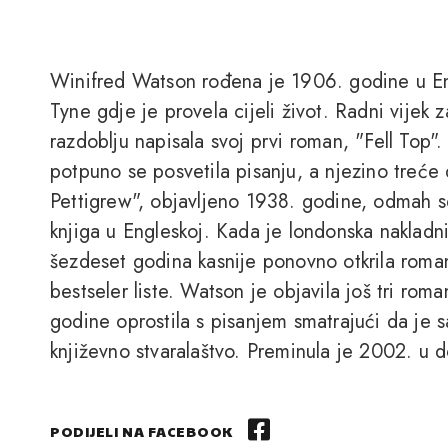
Winifred Watson rođena je 1906. godine u E
Tyne gdje je provela cijeli život. Radni vijek 
razdoblju napisala svoj prvi roman, "Fell Top
potpuno se posvetila pisanju, a njezino treće 
Pettigrew", objavljeno 1938. godine, odmah se
knjiga u Engleskoj. Kada je londonska naklad
šezdeset godina kasnije ponovno otkrila roman
bestseler liste. Watson je objavila još tri rom
godine oprostila s pisanjem smatrajući da je s
književno stvaralaštvo. Preminula je 2002. u
PODIJELI NA FACEBOOK