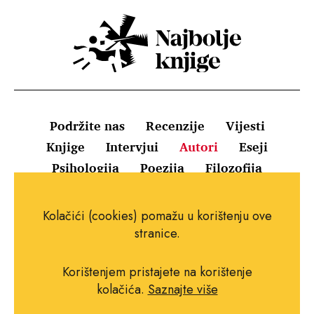
Podržite nas
Recenzije
Vijesti
Knjige
Intervjui
Autori
Eseji
Psihologija
Poezija
Filozofija
Uvjeti korištenja
Pravila o kolačićima
Kolačići (cookies) pomažu u korištenju ove
Pravila privatnosti
Impressum
Kontakt
stranice.
Korištenjem pristajete na korištenje
kolačića.
Saznajte više