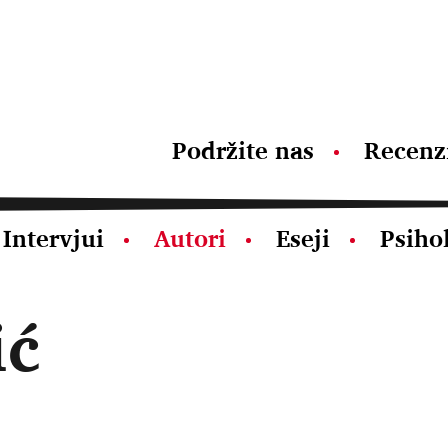
Podržite nas
Recenz
Intervjui
Autori
Eseji
Psiho
ić