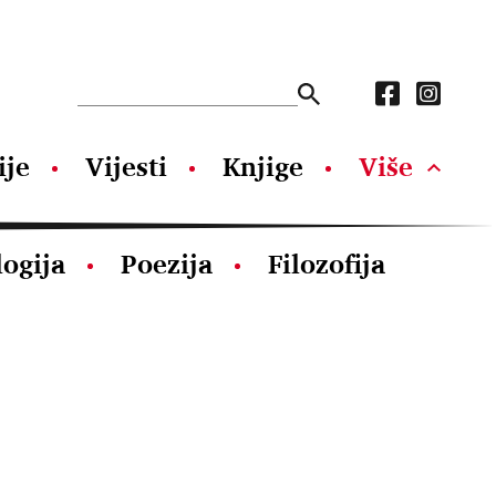
ije
Vijesti
Knjige
Više
logija
Poezija
Filozofija