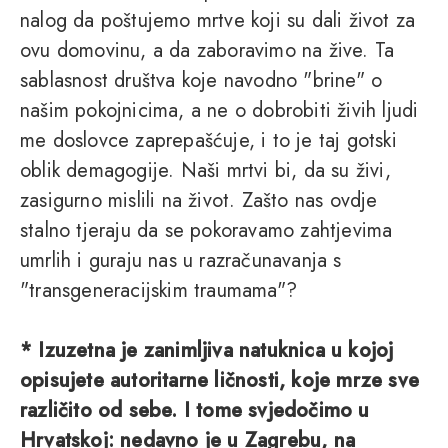
nalog da poštujemo mrtve koji su dali život za
ovu domovinu, a da zaboravimo na žive. Ta
sablasnost društva koje navodno "brine" o
našim pokojnicima, a ne o dobrobiti živih ljudi
me doslovce zaprepašćuje, i to je taj gotski
oblik demagogije. Naši mrtvi bi, da su živi,
zasigurno mislili na život. Zašto nas ovdje
stalno tjeraju da se pokoravamo zahtjevima
umrlih i guraju nas u razračunavanja s
"transgeneracijskim traumama"?
* Izuzetna je zanimljiva natuknica u kojoj
opisujete autoritarne ličnosti, koje mrze sve
različito od sebe. I tome svjedočimo u
Hrvatskoj: nedavno je u Zagrebu, na