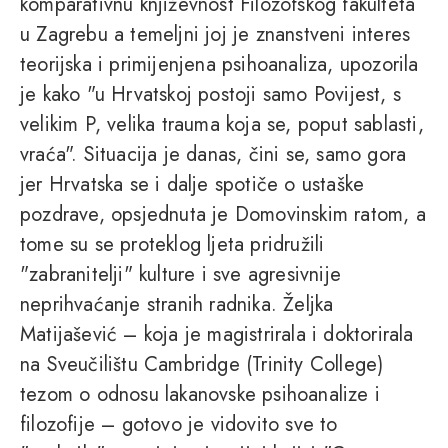
komparativnu književnost Filozofskog fakulteta
u Zagrebu a temeljni joj je znanstveni interes
teorijska i primijenjena psihoanaliza, upozorila
je kako "u Hrvatskoj postoji samo Povijest, s
velikim P, velika trauma koja se, poput sablasti,
vraća". Situacija je danas, čini se, samo gora
jer Hrvatska se i dalje spotiče o ustaške
pozdrave, opsjednuta je Domovinskim ratom, a
tome su se proteklog ljeta pridružili
"zabranitelji" kulture i sve agresivnije
neprihvaćanje stranih radnika. Željka
Matijašević – koja je magistrirala i doktorirala
na Sveučilištu Cambridge (Trinity College)
tezom o odnosu lakanovske psihoanalize i
filozofije – gotovo je vidovito sve to