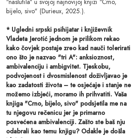
"naslutila" u svojoj najnovijoj knjizi "Crno,
bijelo, sivo" (Durieux, 2025.).
* Ugledni srpski psihijatar i književnik
Vladeta Jerotić jednom je prilikom rekao
kako čovjek postaje zreo kad nauči tolerirati
ono što je nazvao "tri A": anksioznost,
ambivalenciju i ambigvitet. Tjeskobu,
podvojenost i dvosmislenost doživljavao je
kao zadatosti života – te osjećaje i stanje ne
možemo izbjeći, moramo ih prihvatiti. Vaša
knjiga "Crno, bijelo, sivo" podsjetila me na
tu njegovu rečenicu jer je primarno
posvećena ambivalenciji. Zašto ste baš nju
odabrali kao temu knjigu? Odakle je došla