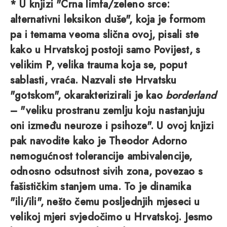
* U knjizi "Crna limfa/zeleno srce:
alternativni leksikon duše", koja je formom
pa i temama veoma slična ovoj, pisali ste
kako u Hrvatskoj postoji samo Povijest, s
velikim P, velika trauma koja se, poput
sablasti, vraća. Nazvali ste Hrvatsku
"gotskom", okarakterizirali je kao
borderland
– "veliku prostranu zemlju koju nastanjuju
oni između neuroze i psihoze". U ovoj knjizi
pak navodite kako je Theodor Adorno
nemogućnost tolerancije ambivalencije,
odnosno odsutnost sivih zona, povezao s
fašističkim stanjem uma. To je dinamika
"ili/ili", nešto čemu posljednjih mjeseci u
velikoj mjeri svjedočimo u Hrvatskoj. Jesmo