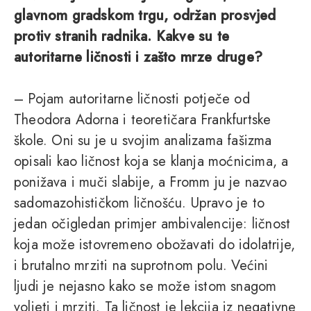
glavnom gradskom trgu, održan prosvjed
protiv stranih radnika. Kakve su te
autoritarne ličnosti i zašto mrze druge?
– Pojam autoritarne ličnosti potječe od
Theodora Adorna i teoretičara Frankfurtske
škole. Oni su je u svojim analizama fašizma
opisali kao ličnost koja se klanja moćnicima, a
ponižava i muči slabije, a Fromm ju je nazvao
sadomazohističkom ličnošću. Upravo je to
jedan očigledan primjer ambivalencije: ličnost
koja može istovremeno obožavati do idolatrije,
i brutalno mrziti na suprotnom polu. Većini
ljudi je nejasno kako se može istom snagom
voljeti i mrziti. Ta ličnost je lekcija iz negativne