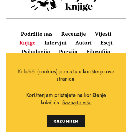
Podržite nas
Recenzije
Vijesti
Knjige
Intervjui
Autori
Eseji
Psihologija
Poezija
Filozofija
Uvjeti korištenja
Pravila o kolačićima
Kolačići (cookies) pomažu u korištenju ove
Pravila privatnosti
Impressum
Kontakt
stranice.
Korištenjem pristajete na korištenje
kolačića.
Saznajte više
Copyright © 2010.-2021. najboljeknjige.com.
RAZUMIJEM
Sva prava pridržana.