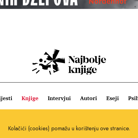
jesti
Knjige
Intervjui
Autori
Eseji
Psi
ištenja
Pravila o kolačićima
Pravila privatnosti
Impressum
Kolačići (cookies) pomažu u korištenju ove stranice.