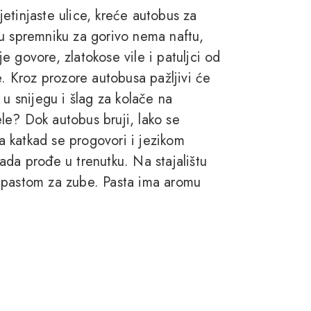
etinjaste ulice, kreće autobus za
 u spremniku za gorivo nema naftu,
 govore, zlatokose vile i patuljci od
e. Kroz prozore autobusa pažljivi će
 u snijegu i šlag za kolače na
le? Dok autobus bruji, lako se
 a katkad se progovori i jezikom
ada prođe u trenutku. Na stajalištu
 pastom za zube. Pasta ima aromu