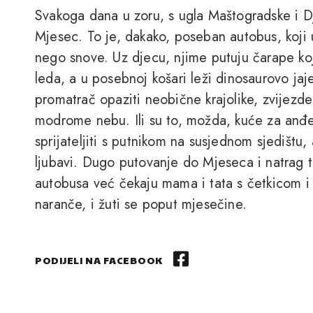
Svakoga dana u zoru, s ugla Maštogradske i Dj
Mjesec. To je, dakako, poseban autobus, koji
nego snove. Uz djecu, njime putuju čarape koje
leda, a u posebnoj košari leži dinosaurovo jaj
promatrač opaziti neobične krajolike, zvijezde
modrome nebu. Ili su to, možda, kuće za anđe
sprijateljiti s putnikom na susjednom sjedištu,
ljubavi. Dugo putovanje do Mjeseca i natrag t
autobusa već čekaju mama i tata s četkicom i
naranče, i žuti se poput mjesečine.
PODIJELI NA FACEBOOK