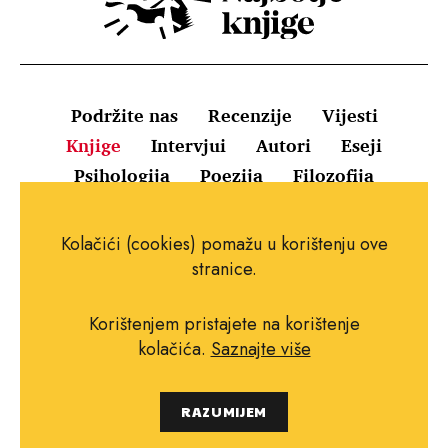
Podržite nas
Recenzije
Vijesti
Knjige
Intervjui
Autori
Eseji
Psihologija
Poezija
Filozofija
Uvjeti korištenja
Pravila o kolačićima
Kolačići (cookies) pomažu u korištenju ove
Pravila privatnosti
Impressum
Kontakt
stranice.
Korištenjem pristajete na korištenje
kolačića.
Saznajte više
Copyright © 2010.-2021. najboljeknjige.com.
RAZUMIJEM
Sva prava pridržana.