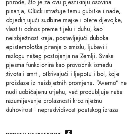
prirode, što je za ovu pjesnikinju osovina
pisanja, Glück istražuje temu gubitka i nade,
objedinjujući sudbine majke i otete djevojke,
vlastiti odnos prema tijelu i duhu, kao i
neizbježnost kraja, postavljajući duboka
epistemološka pitanja o smislu, ljubavi i
razlogu našeg postojanja na Zemlji. Svaka
pjesma funkcionira kao provodnik između
života i smrti, otkrivajući i ljepotu i bol, koje
proizlaze iz neizbježnih promjena. "Averno" ne
nudi uobičajenu utjehu, već produbljuje naše
razumijevanje prolaznosti kroz nježnu
duhovitost i nepredvidivost poetskog izraza.
PODIJELI NA FACEBOOK