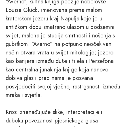
"Averno", kultna knjiga poezije nobelovke
Louise Glück, imenovana prema malom
kraterskom jezeru kraj Napulja koje je u
antičkom dobu smatrano ulazom u podzemni
svijet, malena je studija smrtnosti i nošenja s
gubitkom. "Averno" na potpuno neočekivan
način otvara vrata u svijet mitologije; jezero
kao barijera između duše i tijela i Perzefona
kao centralna junakinja knjige koja nanovo
dobiva glas i pred nama je pozvana
posvjedočiti svojoj vječnoj rastrganosti između
mraka i svjetla.
Kroz iznenađujuće slike, interpretacije i
duboku povezanost pjesničkoga glasa i