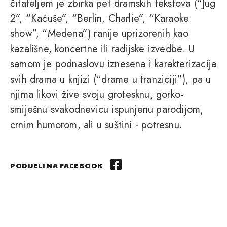
čitateljem je zbirka pet dramskih tekstova (“Jug
2”, “Kaćuše”, “Berlin, Charlie”, “Karaoke
show”, “Medena”) ranije uprizorenih kao
kazališne, koncertne ili radijske izvedbe. U
samom je podnaslovu iznesena i karakterizacija
svih drama u knjizi (“drame u tranziciji”), pa u
njima likovi žive svoju grotesknu, gorko-
smiješnu svakodnevicu ispunjenu parodijom,
crnim humorom, ali u suštini - potresnu.
PODIJELI NA FACEBOOK