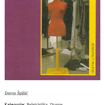
Davor Špišić
Beletristika
Drame
Kategorije:
,