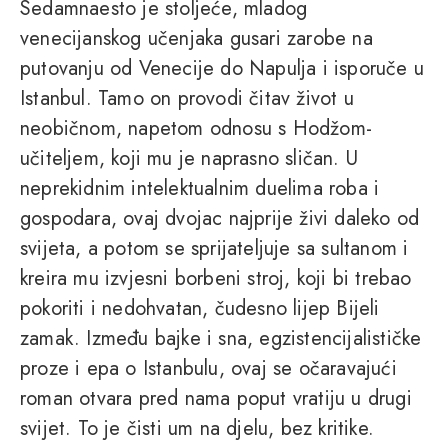
Sedamnaesto je stoljeće, mladog
venecijanskog učenjaka gusari zarobe na
putovanju od Venecije do Napulja i isporuče u
Istanbul. Tamo on provodi čitav život u
neobičnom, napetom odnosu s Hodžom-
učiteljem, koji mu je naprasno sličan. U
neprekidnim intelektualnim duelima roba i
gospodara, ovaj dvojac najprije živi daleko od
svijeta, a potom se sprijateljuje sa sultanom i
kreira mu izvjesni borbeni stroj, koji bi trebao
pokoriti i nedohvatan, čudesno lijep Bijeli
zamak. Između bajke i sna, egzistencijalističke
proze i epa o Istanbulu, ovaj se očaravajući
roman otvara pred nama poput vratiju u drugi
svijet. To je čisti um na djelu, bez kritike.