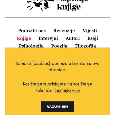
Podržite nas
Recenzije
Vijesti
Knjige
Intervjui
Autori
Eseji
Psihologija
Poezija
Filozofija
Uvjeti korištenja
Pravila o kolačićima
Kolačići (cookies) pomažu u korištenju ove
Pravila privatnosti
Impressum
Kontakt
stranice.
Korištenjem pristajete na korištenje
kolačića.
Saznajte više
Copyright © 2010.-2021. najboljeknjige.com.
RAZUMIJEM
Sva prava pridržana.