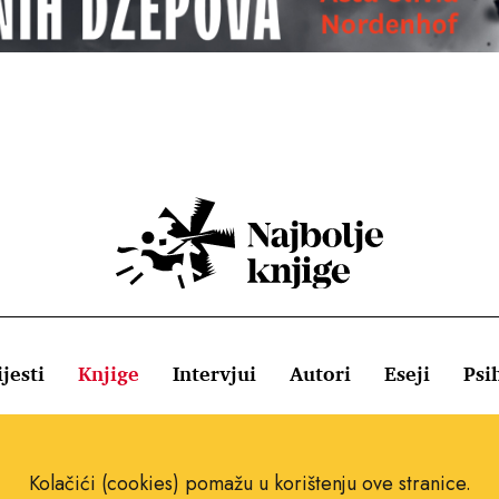
jesti
Knjige
Intervjui
Autori
Eseji
Psi
ištenja
Pravila o kolačićima
Pravila privatnosti
Impressum
Kolačići (cookies) pomažu u korištenju ove stranice.