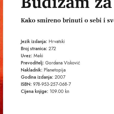
Budizam za
Kako smireno brinuti o sebi i s
Jezik izdanja:
Hrvatski
Broj stranica:
272
Uvez:
Meki
Prevoditelj:
Gordana Visković
Nakladnik:
Planetopija
Godina izdanja:
2007
ISBN:
978-953-257-068-7
Cijena knjige:
109.00 kn