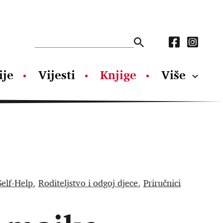
ije
Vijesti
Knjige
Više
Self-Help
Roditeljstvo i odgoj djece
Priručnici
,
,