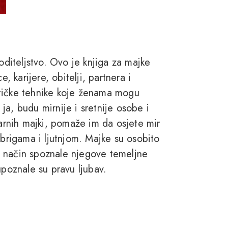
oditeljstvo. Ovo je knjiga za majke
karijere, obitelji, partnera i
stičke tehnike koje ženama mogu
a, budu mirnije i sretnije osobe i
varnih majki, pomaže im da osjete mir
 brigama i ljutnjom. Majke su osobito
n način spoznale njegove temeljne
upoznale su pravu ljubav.