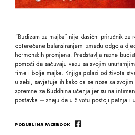
"Budizam za majke" nije klasični priručnik za r
opterećene balansiranjem između odgoja djece, 
hormonskih promjena. Predstavlja razne budi
pomoći da sačuvaju vezu sa svojim unutarnjim j
time i bolje majke. Knjiga polazi od života st
u sebi, savjetuje ih kako da se nose sa svojim
spremne za Buddhina učenja jer su na intima
postavke – znaju da u životu postoji patnja i 
PODIJELI NA FACEBOOK