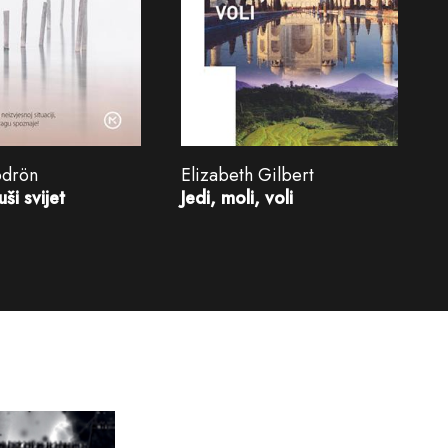
ödrön
Elizabeth Gilbert
ši svijet
Jedi, moli, voli