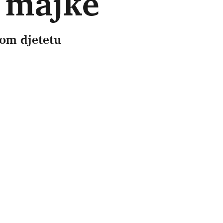
 majke
vom djetetu